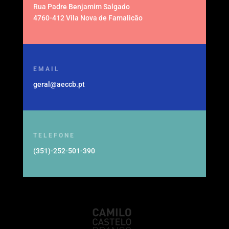
Rua Padre Benjamim Salgado
4760-412 Vila Nova de Famalicão
EMAIL
geral@aeccb.pt
TELEFONE
(351)-252-501-390