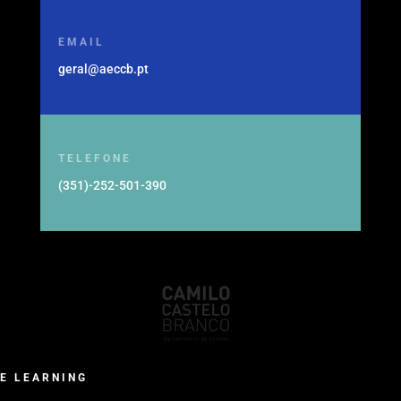
4760-412 Vila Nova de Famalicão
EMAIL
geral@aeccb.pt
TELEFONE
(351)-252-501-390