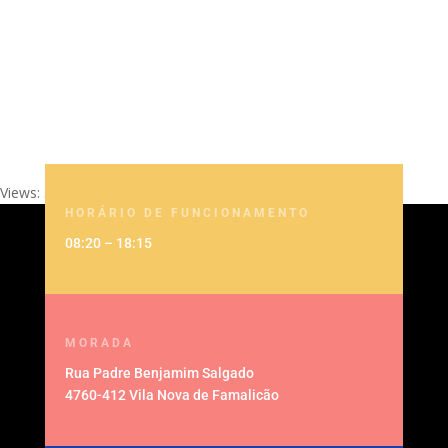
Nº Não Docentes
Views: 31753
HORÁRIO DE FUNCIONAMENTO
08:20 – 18:15
MORADA
Rua Padre Benjamim Salgado