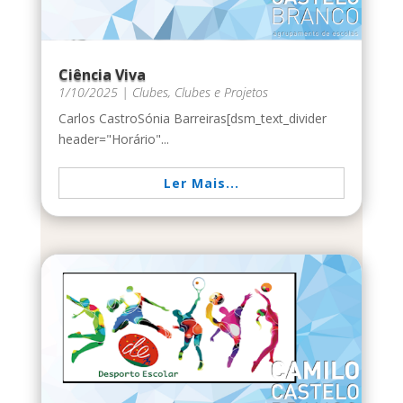
Ciência Viva
1/10/2025
|
Clubes
,
Clubes e Projetos
Carlos CastroSónia Barreiras[dsm_text_divider
header="Horário"...
Ler Mais...