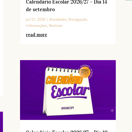
Calendário Escolar 2026/27 – Dia 14
de setembro
Jul 27, 2026
|
Atividades
,
Divulgação
,
Informações
,
Notícias
read more