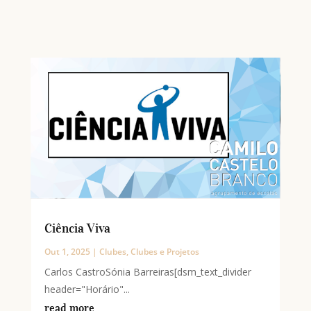
Ciência Viva
Out 1, 2025
|
Clubes
,
Clubes e Projetos
Carlos CastroSónia Barreiras[dsm_text_divider
header="Horário"...
read more