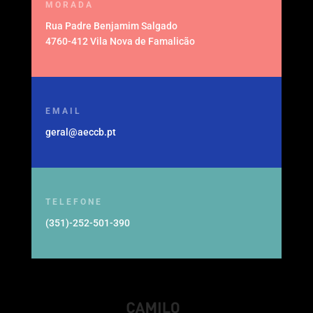
MORADA
Rua Padre Benjamim Salgado
4760-412 Vila Nova de Famalicão
EMAIL
geral@aeccb.pt
TELEFONE
(351)-252-501-390