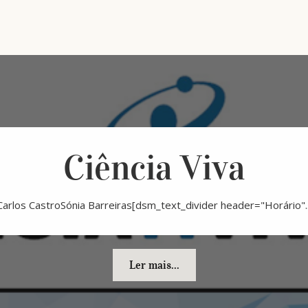
Ciência Viva
Carlos CastroSónia Barreiras[dsm_text_divider header="Horário"..
Ler mais...