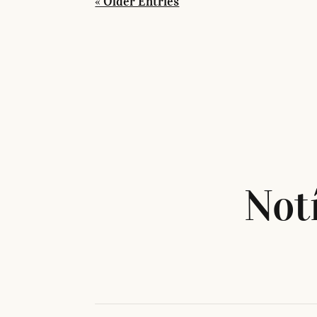
« Older Entries
Not