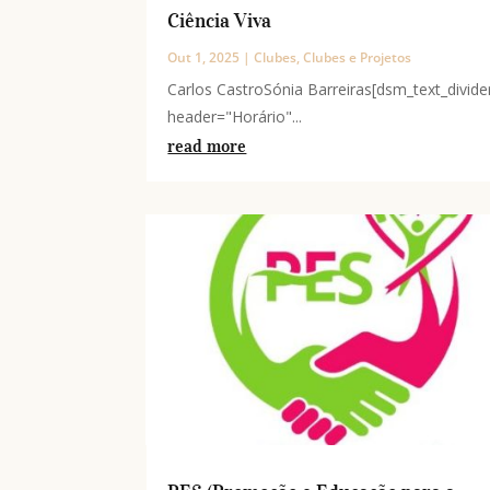
Ciência Viva
Out 1, 2025
|
Clubes
,
Clubes e Projetos
Carlos CastroSónia Barreiras[dsm_text_divide
header="Horário"...
read more