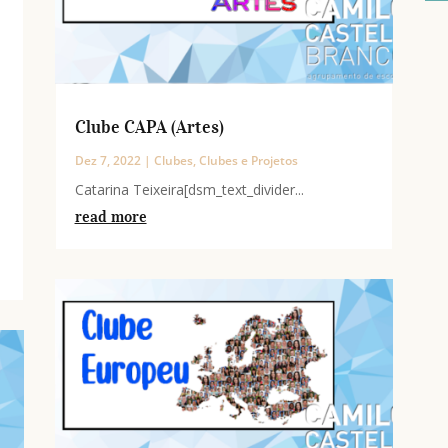
Clube CAPA (Artes)
Dez 7, 2022
|
Clubes
,
Clubes e Projetos
-
Catarina Teixeira[dsm_text_divider...
read more