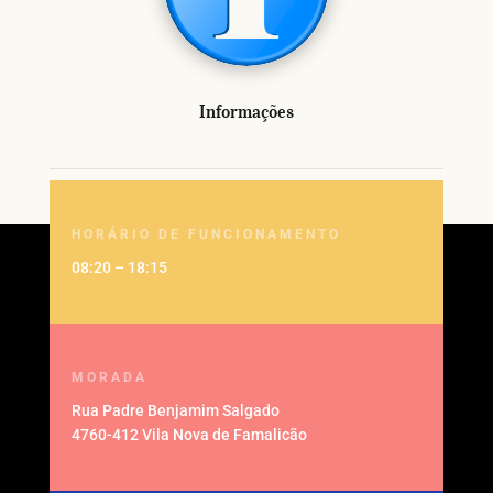
Informações
HORÁRIO DE FUNCIONAMENTO
08:20 – 18:15
MORADA
Rua Padre Benjamim Salgado
4760-412 Vila Nova de Famalicão