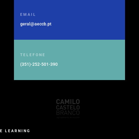
EMAIL
geral@aeccb.pt
TELEFONE
(351)-252-501-390
E LEARNING