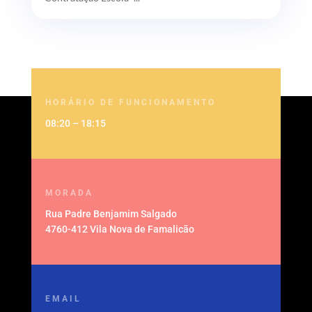
HORÁRIO DE FUNCIONAMENTO
08:20 – 18:15
MORADA
Rua Padre Benjamim Salgado
4760-412 Vila Nova de Famalicão
EMAIL