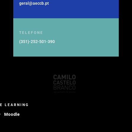
geral@aeccb.pt
TELEFONE
(351)-252-501-390
E LEARNING
Moodle