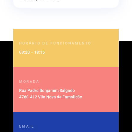
HORÁRIO DE FUNCIONAMENTO
08:20 – 18:15
MORADA
Rua Padre Benjamim Salgado
4760-412 Vila Nova de Famalicão
EMAIL