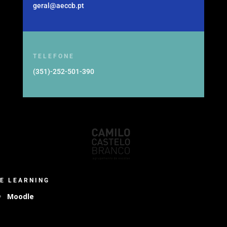
geral@aeccb.pt
TELEFONE
(351)-252-501-390
E LEARNING
Moodle