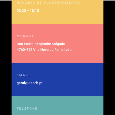
HORÁRIO DE FUNCIONAMENTO
08:20 – 18:15
MORADA
Rua Padre Benjamim Salgado
4760-412 Vila Nova de Famalicão
EMAIL
geral@aeccb.pt
TELEFONE